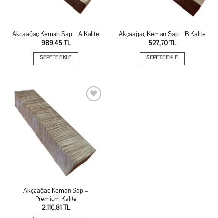
Akçaağaç Keman Sap – A Kalite
Akçaağaç Keman Sap – B Kalite
989,45
TL
527,70
TL
SEPETE EKLE
SEPETE EKLE
İstek
listeme
ekle
Akçaağaç Keman Sap –
Premium Kalite
2.110,81
TL