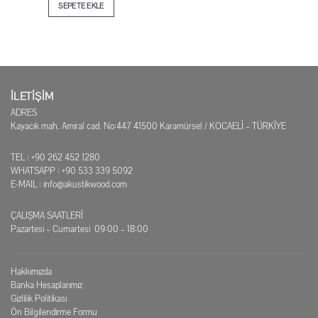
SEPETE EKLE
İLETİŞİM
ADRES
Kayacık mah. Amiral cad. No:447 41500 Karamürsel / KOCAELİ – TÜRKİYE
TEL : +90 262 452 1280
WHATSAPP : +90 533 339 5092
E-MAIL :
info@akustikwood.com
ÇALIŞMA SAATLERİ
Pazartesi – Cumartesi 09:00 – 18:00
Hakkımızda
Banka Hesaplarımız
Gizlilik Politikası
Ön Bilgilendirme Formu