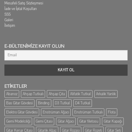
Mesafeli Satış Sözleşmesi
İade ve İptal Koşulları
SSS
Galeri
İletişim
E-BÜLTENIMIZE KAYIT OLUN
ETİKETLER
Abanoz
Ahşap Tutkalı
Ahşap Çıta
Alifatik Tutkal
Arkalık Yanlık
Bas Gitar Gövdesi
Binding
D3 Tutkal
D4 Tutkal
Elektro Gitar Gövdesi
Enstrüman Ağacı
Enstrüman Tutkalı
Flota
Gemi Modelciliği
Gemi Çıtası
Gitar Ağacı
Gitar filetosu
Gitar Kapağı
Gitar Kenar Çıtası
Gitarlık Ağaç
Gitar Rozası
Gitar Rozeti
Gitar Seti