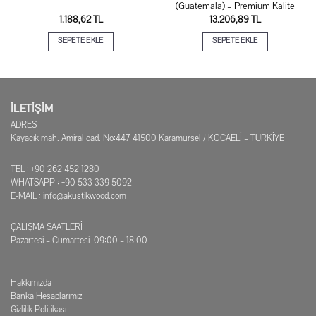
(Guatemala) – Premium Kalite
1.188,62
TL
13.206,89
TL
SEPETE EKLE
SEPETE EKLE
İLETİŞİM
ADRES
Kayacık mah. Amiral cad. No:447 41500 Karamürsel / KOCAELİ – TÜRKİYE
TEL : +90 262 452 1280
WHATSAPP : +90 533 339 5092
E-MAIL :
info@akustikwood.com
ÇALIŞMA SAATLERİ
Pazartesi – Cumartesi 09:00 – 18:00
Hakkımızda
Banka Hesaplarımız
Gizlilik Politikası