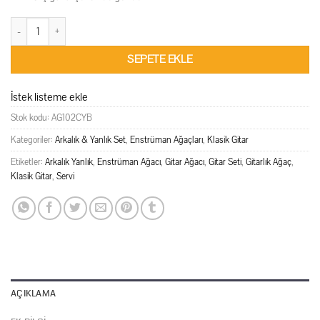
Servi Gitar Seti - B Kalite adet
SEPETE EKLE
İstek listeme ekle
Stok kodu:
AG102CYB
Kategoriler:
Arkalık & Yanlık Set
,
Enstrüman Ağaçları
,
Klasik Gitar
Etiketler:
Arkalık Yanlık
,
Enstrüman Ağacı
,
Gitar Ağacı
,
Gitar Seti
,
Gitarlık Ağaç
,
Klasik Gitar
,
Servi
AÇIKLAMA