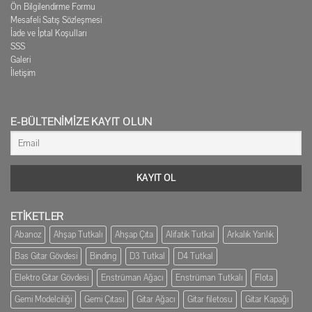
Ön Bilgilendirme Formu
Mesafeli Satış Sözleşmesi
İade ve İptal Koşulları
SSS
Galeri
İletişim
E-BÜLTENIMIZE KAYIT OLUN
ETİKETLER
Abanoz
Ahşap Tutkalı
Ahşap Çıta
Alifatik Tutkal
Arkalık Yanlık
Bas Gitar Gövdesi
Binding
D3 Tutkal
D4 Tutkal
Elektro Gitar Gövdesi
Enstrüman Ağacı
Enstrüman Tutkalı
Flota
Gemi Modelciliği
Gemi Çıtası
Gitar Ağacı
Gitar filetosu
Gitar Kapağı