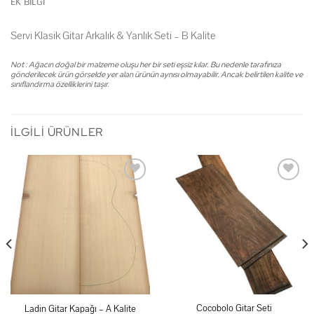
EK BILGI
Servi Klasik Gitar Arkalık & Yanlık Seti – B Kalite
Not : Ağacın doğal bir malzeme oluşu her bir seti eşsiz kılar. Bu nedenle tarafınıza
gönderilecek ürün görselde yer alan ürünün aynısı olmayabilir. Ancak belirtilen kalite ve
sınıflandırma özelliklerini taşır.
İLGILI ÜRÜNLER
İstek
İstek
listeme
listeme
ekle
ekle
Cocobolo Gitar Seti
Ladin Gitar Kapağı – A Kalite