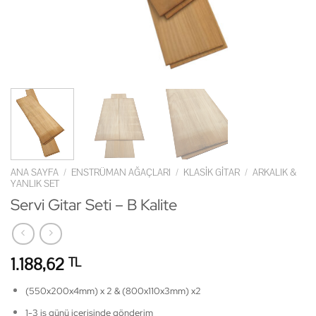
ANA SAYFA
/
ENSTRÜMAN AĞAÇLARI
/
KLASIK GITAR
/
ARKALIK &
YANLIK SET
Servi Gitar Seti – B Kalite
1.188,62
TL
(550x200x4mm) x 2 & (800x110x3mm) x2
1-3 iş günü içerisinde gönderim